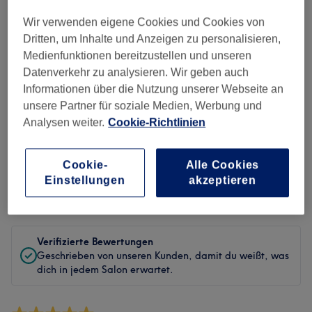
Sauberkeit
Wir verwenden eigene Cookies und Cookies von
Dritten, um Inhalte und Anzeigen zu personalisieren,
Service
Medienfunktionen bereitzustellen und unseren
Datenverkehr zu analysieren. Wir geben auch
Informationen über die Nutzung unserer Webseite an
unsere Partner für soziale Medien, Werbung und
Bewertungen filtern
Analysen weiter.
Cookie-Richtlinien
Behandlung
Alle Bewertungen
Cookie-
Alle Cookies
Einstellungen
akzeptieren
Bewertung
Nach Sternen filtern
Verifizierte Bewertungen
Geschrieben von unseren Kunden, damit du weißt, was
dich in jedem Salon erwartet.