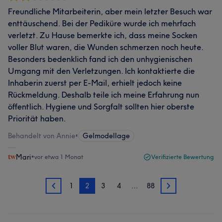
Freundliche Mitarbeiterin, aber mein letzter Besuch war
enttäuschend. Bei der Pediküre wurde ich mehrfach
verletzt. Zu Hause bemerkte ich, dass meine Socken
voller Blut waren, die Wunden schmerzen noch heute.
Besonders bedenklich fand ich den unhygienischen
Umgang mit den Verletzungen. Ich kontaktierte die
Inhaberin zuerst per E-Mail, erhielt jedoch keine
Rückmeldung. Deshalb teile ich meine Erfahrung nun
öffentlich. Hygiene und Sorgfalt sollten hier oberste
Priorität haben.
Behandelt von Annie
•
Gelmodellage
Mari
•
vor etwa 1 Monat
Verifizierte Bewertung
1
2
3
4
…
88
1
3