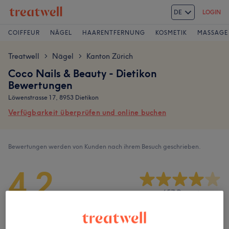
DE
LOGIN
COIFFEUR
NÄGEL
HAARENTFERNUNG
KOSMETIK
MASSAGE
Treatwell
Nägel
Kanton Zürich
>
>
Coco Nails & Beauty - Dietikon
Bewertungen
Löwenstrasse 17, 8953 Dietikon
Verfügbarkeit überprüfen und online buchen
Bewertungen werden von Kunden nach ihrem Besuch geschrieben.
4.2
657 Bewertungen
Ambiente