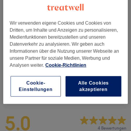
Alle Services
Wir verwenden eigene Cookies und Cookies von
Damen - Farbe & Coloration
(
6
)
Dritten, um Inhalte und Anzeigen zu personalisieren,
ab CHF 60
Medienfunktionen bereitzustellen und unseren
Datenverkehr zu analysieren. Wir geben auch
Damen - Haarschnitte & Stylings
(
3
)
ab CHF 35
Informationen über die Nutzung unserer Webseite an
unsere Partner für soziale Medien, Werbung und
Haarkuren & Pflege
(
1
)
CHF 70
Analysen weiter.
Cookie-Richtlinien
Haarverlängerung
(
2
)
ab CHF 80
Cookie-
Alle Cookies
Einstellungen
akzeptieren
Salonbewertungen
5.0
4 Bewertungen