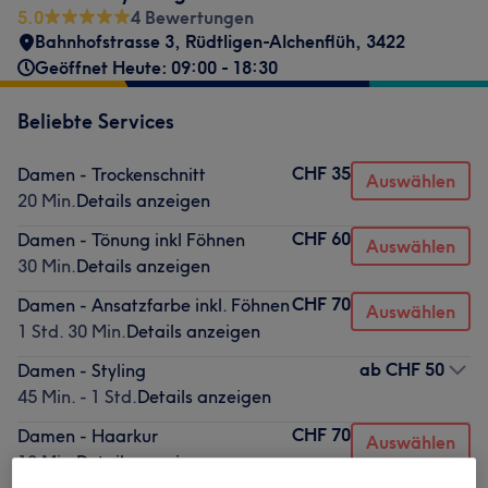
5.0
4 Bewertungen
Bahnhofstrasse 3
,
Rüdtligen-Alchenflüh
,
3422
Geöffnet Heute: 09:00 - 18:30
Beliebte Services
CHF 35
Damen - Trockenschnitt
Auswählen
20 Min.
Details anzeigen
CHF 60
Damen - Tönung inkl Föhnen
Auswählen
30 Min.
Details anzeigen
CHF 70
Damen - Ansatzfarbe inkl. Föhnen
Auswählen
1 Std. 30 Min.
Details anzeigen
ab
CHF 50
Damen - Styling
45 Min. - 1 Std.
Details anzeigen
CHF 70
Damen - Haarkur
Auswählen
10 Min.
Details anzeigen