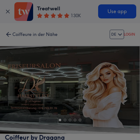
Treatwell
Use app
130K
Coiffeure in der Nähe
DE
LOGIN
Coiffeur by Dragana