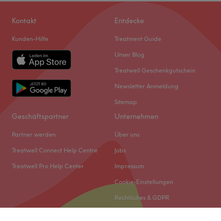
Kontakt
Entdecke
Kunden-Hilfe
Treatment Guide
Unser Blog
Treatwell Geschenkgutschein
Newsletter Anmeldung
Sitemap
Geschäftspartner
Unternehmen
Partner werden
Über uns
Treatwell Connect Help Centre
Jobs
Treatwell Pro Help Center
Impressum
Cookie-Einstellungen
Rechtliches & GDPR