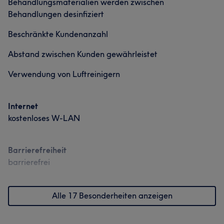
Behandlungsmaterialien werden zwischen
Was unsere Kunden über John sagen
Behandlungen desinfiziert
Beschränkte Kundenanzahl
Professionell
9
Sympathisch
7
Talentiert
7
Freundlich
7
Abstand zwischen Kunden gewährleistet
Verwendung von Luftreinigern
Internet
kostenloses W-LAN
Barrierefreiheit
Was unsere Kunden über Chang sagen
barrierefrei
Freundlich
8
Sympathisch
7
Kompetent
6
Alle 17 Besonderheiten anzeigen