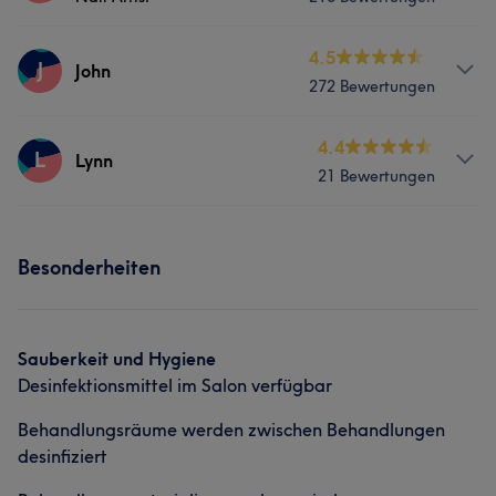
Services
4.5
J
John
272 Bewertungen
Nägel
Services
4.4
L
Lynn
Portfolio
21 Bewertungen
Nägel
Services
Portfolio
Besonderheiten
Nägel
Sauberkeit und Hygiene
Desinfektionsmittel im Salon verfügbar
Behandlungsräume werden zwischen Behandlungen
desinfiziert