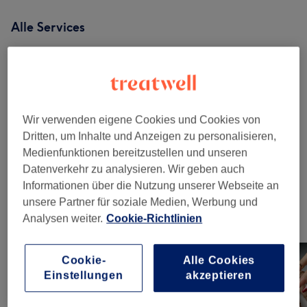
Alle Services
Extras
(
7
)
ab CHF 0.50
Nagelmodellage - Auffülen
(
1
)
ab CHF 63
Wir verwenden eigene Cookies und Cookies von
Dritten, um Inhalte und Anzeigen zu personalisieren,
Nagelmodellage - Neu Set Mit Acryl
(
1
)
ab CHF 72
Medienfunktionen bereitzustellen und unseren
Datenverkehr zu analysieren. Wir geben auch
Manicure & Pedicure
(
3
)
ab CHF 27
Informationen über die Nutzung unserer Webseite an
unsere Partner für soziale Medien, Werbung und
Unsere Arbeit
Analysen weiter.
Cookie-Richtlinien
Bild anklicken für weitere Details
Cookie-
Alle Cookies
Einstellungen
akzeptieren