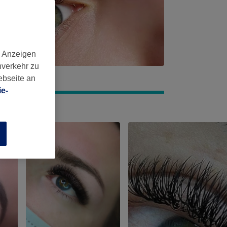
d Anzeigen
nverkehr zu
ebseite an
e-
n