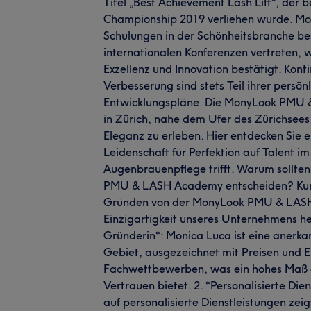
Titel „Best Achievement Lash Lift“, der
Championship 2019 verliehen wurde. Mo
Schulungen in der Schönheitsbranche bes
internationalen Konferenzen vertreten, 
Exzellenz und Innovation bestätigt. Kont
Verbesserung sind stets Teil ihrer persön
Entwicklungspläne. Die MonyLook PMU 
in Zürich, nahe dem Ufer des Zürichsees 
Eleganz zu erleben. Hier entdecken Sie 
Leidenschaft für Perfektion auf Talent 
Augenbrauenpflege trifft. Warum sollten
PMU & LASH Academy entscheiden? Ku
Gründen von der MonyLook PMU & LASH
Einzigartigkeit unseres Unternehmens he
Gründerin*: Monica Luca ist eine anerka
Gebiet, ausgezeichnet mit Preisen und Er
Fachwettbewerben, was ein hohes Maß 
Vertrauen bietet. 2. *Personalisierte Die
auf personalisierte Dienstleistungen zeig