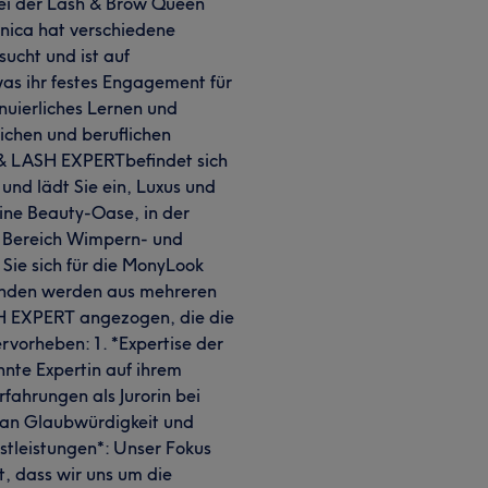
 bei der Lash & Brow Queen
nica hat verschiedene
ucht und ist auf
was ihr festes Engagement für
inuierliches Lernen und
lichen und beruflichen
& LASH EXPERTbefindet sich
und lädt Sie ein, Luxus und
eine Beauty-Oase, in der
im Bereich Wimpern- und
 Sie sich für die MonyLook
nden werden aus mehreren
 EXPERT angezogen, die die
rvorheben: 1. *Expertise der
nnte Expertin auf ihrem
fahrungen als Jurorin bei
an Glaubwürdigkeit und
nstleistungen*: Unser Fokus
t, dass wir uns um die