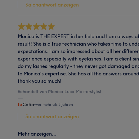
Salonantwort anzeigen
Monica is THE EXPERT in her field and I am always abs
result! She is a true technician who takes time to un
expectations. I am so impressed about all her differe
experience especially with eyelashes. I am a client s
do my lashes regularly - they never got damaged and
to Monica‘s expertise. She has all the answers aroun
thank you so much!
Behandelt von Monica Luca Masterstylist
Catia
•
vor mehr als 3 Jahren
Salonantwort anzeigen
Mehr anzeigen...