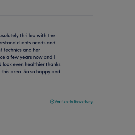
olutely thrilled with the
derstand clients needs and
nt technics and her
ince a few years now and I
 look even healthier thanks
d this area. So so happy and
Verifizierte Bewertung