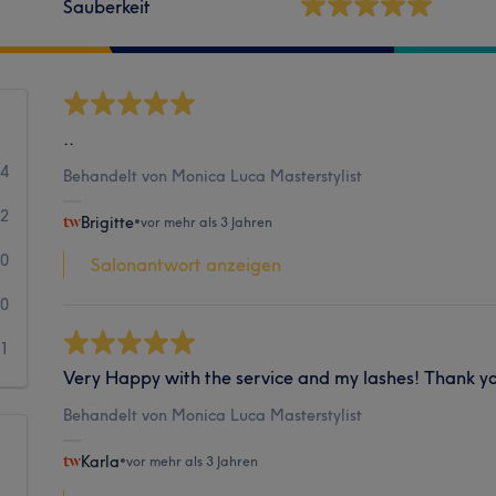
Sauberkeit
..
94
Behandelt von Monica Luca Masterstylist
2
Brigitte
•
vor mehr als 3 Jahren
0
Salonantwort anzeigen
0
1
Very Happy with the service and my lashes! Thank y
Behandelt von Monica Luca Masterstylist
Karla
•
vor mehr als 3 Jahren