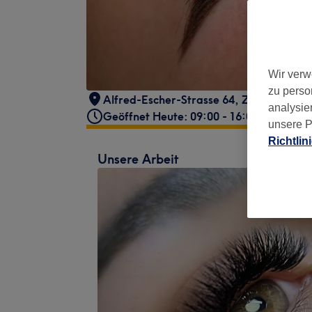
Wir verw
zu perso
Alfred-Escher-Strasse 64
,
Zürich
,
8002
analysie
Geöffnet Heute: 09:00 - 16:00
unsere P
Richtlin
Unsere Arbeit