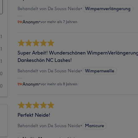
Behandelt von De Sousa Neide
•
Wimpernverlängerung
Anonym
•
vor mehr als 7 Jahren
11
1
Super Arbeit! Wunderschönen WimpernVerlängerung!
Dankeschön NC Lashes!
1
Behandelt von De Sousa Neide
•
Wimpernwelle
0
Anonym
•
vor mehr als 8 Jahren
0
Perfekt Neide!
Behandelt von De Sousa Neide
•
Manicure