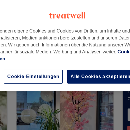
ld
,
8008
enden eigene Cookies und Cookies von Dritten, um Inhalte un
nalisieren, Medienfunktionen bereitzustellen und unseren Date
ren. Wir geben auch Informationen über die Nutzung unserer W
artner für soziale Medien, Werbung und Analysen weiter.
Cooki
zeit keine Buchungen über Treatwell entgegen.
ien
ns in Ihrer Nähe zu finden.
Dort warten viele er
Cookie-Einstellungen
Alle Cookies akzeptiere