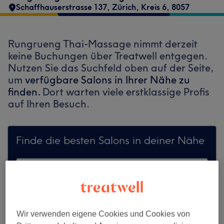
Schaffhauserstrasse 137
,
Zürich, Kreis 6
,
8057
Rungrueng Thai-Massage nimmt derzeit
keine Buchungen über Treatwell entgegen.
Nutzen Sie das Suchfeld oben auf der Seite,
um
verfügbare Salons in Ihrer Nähe zu
finden.
Dort warten viele erstklassige Profis
auf Ihren Besuch.
Finde die besten Salons in deiner Nähe
Auf Treatwell finden
Wir verwenden eigene Cookies und Cookies von