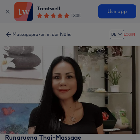
Treatwell
Use app
130K
Massagepraxen in der Nähe
DE
LOGIN
Rungrueng Thai-Massage