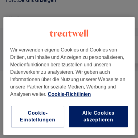
1 Std.
Details anzeigen
Alle Services
Wir verwenden eigene Cookies und Cookies von
Alle
Coiffeur
Nägel
Dritten, um Inhalte und Anzeigen zu personalisieren,
Medienfunktionen bereitzustellen und unseren
Datenverkehr zu analysieren. Wir geben auch
Informationen über die Nutzung unserer Webseite an
Damen & Herren - Haarschnitte &
unsere Partner für soziale Medien, Werbung und
ab CHF 125
Stylings
(
1
)
Analysen weiter.
Cookie-Richtlinien
Manicure & Pedicure
(
2
)
ab CHF 40
Cookie-
Alle Cookies
Einstellungen
akzeptieren
Massagen
(
5
)
CHF 80