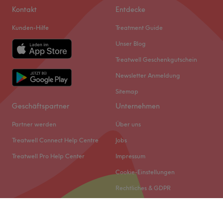
Kontakt
Entdecke
Kunden-Hilfe
Treatment Guide
Unser Blog
Treatwell Geschenkgutschein
Newsletter Anmeldung
Sitemap
Geschäftspartner
Unternehmen
Partner werden
Über uns
Treatwell Connect Help Centre
Jobs
Treatwell Pro Help Center
Impressum
Cookie-Einstellungen
Rechtliches & GDPR
© 2026 Treatwell DACH GmbH