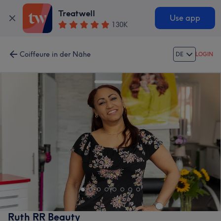
Treatwell
Use app
130K
Coiffeure in der Nähe
DE
LOGIN
Ruth RR Beauty