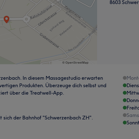
8603 Schwe
rzenbach. In diesem Massagestudio erwarten
Mont
wertigen Produkten. Überzeuge dich selbst und
Dien
iert über die Treatwell-App.
Mitt
Donn
Freit
Sams
t sich der Bahnhof "Schwerzenbach ZH".
Sonn