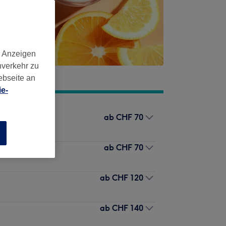
d Anzeigen
nverkehr zu
ebseite an
e-
ab
CHF 70
n
ab
CHF 70
ab
CHF 120
ab
CHF 140