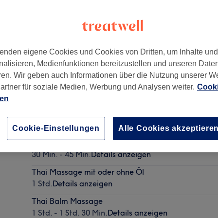
enden eigene Cookies und Cookies von Dritten, um Inhalte un
nalisieren, Medienfunktionen bereitzustellen und unseren Date
03
ren. Wir geben auch Informationen über die Nutzung unserer W
artner für soziale Medien, Werbung und Analysen weiter.
Cooki
ien
Beine & Fußmassage
30 Min. - 1 Std.
Details anzeigen
Cookie-Einstellungen
Alle Cookies akzeptiere
Schulter-, Rücken- & Nackenmassage
30 Min. - 45 Min.
Details anzeigen
Thai Massage mit oder ohne Öl
1 Std.
Details anzeigen
Thai Balm Massage
1 Std. - 1 Std. 30 Min.
Details anzeigen