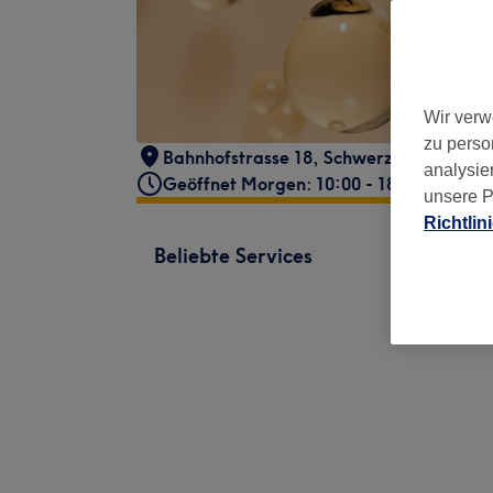
Wir verw
zu perso
Bahnhofstrasse 18
,
Schwerzenbach
,
86
analysie
Geöffnet Morgen: 10:00 - 18:00
unsere P
Richtlin
Beliebte Services