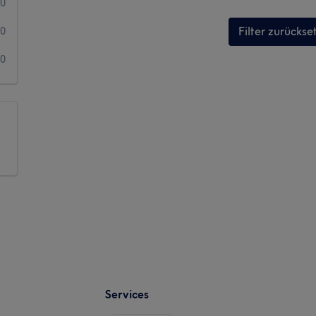
0
Filter zurückse
0
0
Services