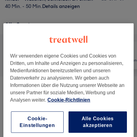
40 Min. - 50 Min.
Details anzeigen
Alle Services
Wir verwenden eigene Cookies und Cookies von
Alle
Coiffeur
Haarentfernun
Dritten, um Inhalte und Anzeigen zu personalisieren,
Medienfunktionen bereitzustellen und unseren
Datenverkehr zu analysieren. Wir geben auch
Informationen über die Nutzung unserer Webseite an
Teenager Haarschnitte Und Stylings
(
5
)
ab CHF 34
unsere Partner für soziale Medien, Werbung und
Analysen weiter.
Cookie-Richtlinien
Damen - Haarschnitte & Stylings
(
8
)
ab CHF 10
Damen - Colorationen, Schnitte &
Cookie-
Alle Cookies
ab CHF 125
Einstellungen
akzeptieren
Föhnen
(
6
)