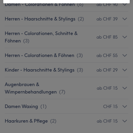
Damen - Colorationen & Föhnen
(
6
)
ab CHF 90
Herren - Haarschnitte & Stylings
(
2
)
ab CHF 39
Herren - Colorationen, Schnitte &
ab CHF 85
Föhnen
(
3
)
Herren - Colorationen & Föhnen
(
3
)
ab CHF 55
Kinder - Haarschnitte & Stylings
(
3
)
ab CHF 29
Augenbrauen &
ab CHF 15
Wimpernbehandlungen
(
7
)
Damen Waxing
(
1
)
CHF 15
Haarkuren & Pflege
(
2
)
ab CHF 15