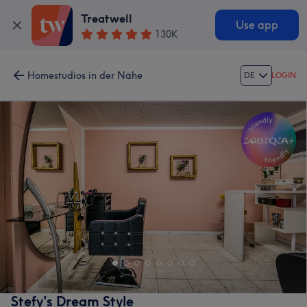
Treatwell
Use app
130K
Homestudios in der Nähe
DE
LOGIN
Stefy's Dream Style