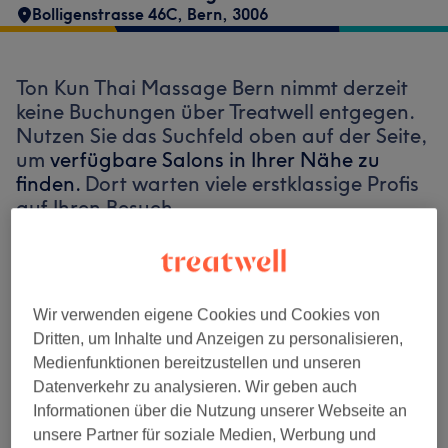
Bolligenstrasse 46C
,
Bern
,
3006
Ton Kun Thai Massage Bern nimmt derzeit
keine Buchungen über Treatwell entgegen.
Nutzen Sie das Suchfeld oben auf der Seite,
um
verfügbare Salons in Ihrer Nähe zu
finden.
Dort warten viele erstklassige Profis
auf Ihren Besuch.
Finde die besten Salons in deiner Nähe
Wir verwenden eigene Cookies und Cookies von
Dritten, um Inhalte und Anzeigen zu personalisieren,
Medienfunktionen bereitzustellen und unseren
Datenverkehr zu analysieren. Wir geben auch
Auf Treatwell finden
Informationen über die Nutzung unserer Webseite an
unsere Partner für soziale Medien, Werbung und