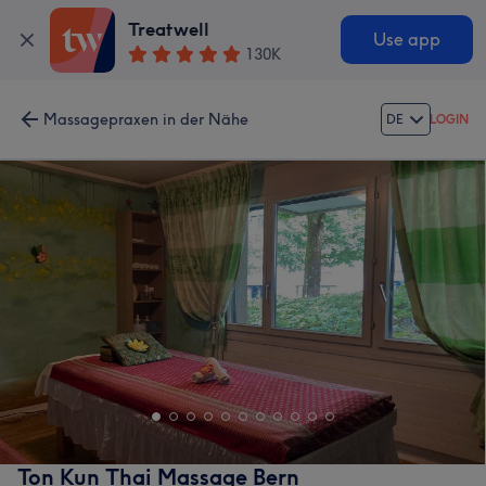
Treatwell
Use app
130K
Massagepraxen in der Nähe
DE
LOGIN
Ton Kun Thai Massage Bern