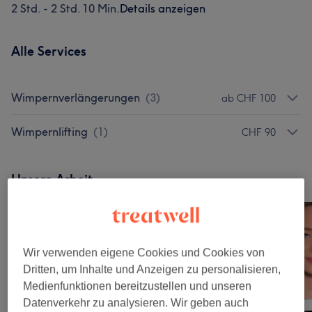
2 Std. - 2 Std. 10 Min.
Details anzeigen
Alle Services
Wimpernverlängerungen
(
3
)
ab CHF 100
Wimpernlifting
(
1
)
CHF 90
Unsere Arbeit
Bild anklicken für weitere Details
Wir verwenden eigene Cookies und Cookies von
Dritten, um Inhalte und Anzeigen zu personalisieren,
Medienfunktionen bereitzustellen und unseren
Datenverkehr zu analysieren. Wir geben auch