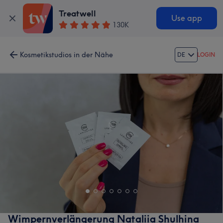
Treatwell
Use app
130K
Kosmetikstudios in der Nähe
DE
LOGIN
Wimpernverlängerung Nataliia Shulhina