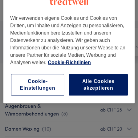
Alle Services
Wir verwenden eigene Cookies und Cookies von
Dritten, um Inhalte und Anzeigen zu personalisieren,
Medienfunktionen bereitzustellen und unseren
Datenverkehr zu analysieren. Wir geben auch
Alle
Nägel
Haarentfernun
Informationen über die Nutzung unserer Webseite an
unsere Partner für soziale Medien, Werbung und
Analysen weiter.
Cookie-Richtlinien
Nagelmodellage
(
4
)
ab CHF 15
Cookie-
Alle Cookies
Einstellungen
akzeptieren
Manicure & Pedicure
(
5
)
ab CHF 20
Augenbrauen &
ab CHF 25
Wimpernbehandlungen
(
5
)
Damen Waxing
(
10
)
ab CHF 20