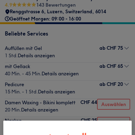
4.9
143 Bewertungen
Renggstrasse 6
,
Luzern
,
Switzerland
,
6014
Geöffnet Morgen: 09:00 - 16:00
Beliebte Services
ab
CHF 75
Auffüllen mit Gel
1 Std.
Details anzeigen
ab
CHF 65
mit Gellack
40 Min. - 45 Min.
Details anzeigen
ab
CHF 20
Pedicure
15 Min. - 1 Std.
Details anzeigen
CHF 44
Damen Waxing - Bikini komplett
Auswählen
20 Min.
Details anzeigen
CHF 25
Nacken
Auswählen
10 Min.
Details anzeigen