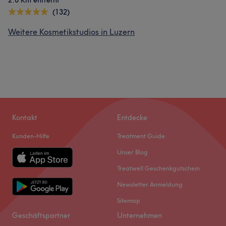
2.8 Km entfernt
(132)
Weitere Kosmetikstudios in Luzern
Kontakt
Entdecke
Kunden-Hilfe
Treatment Guide
Unser Blog
Treatwell Geschenkgutschein
Newsletter Anmeldung
Sitemap
Geschäftspartner
Unternehmen