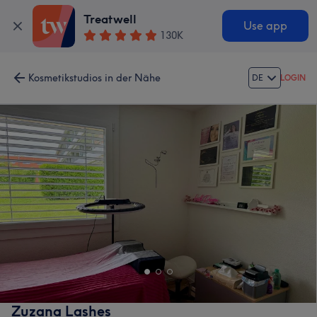
Treatwell
Use app
130K
Kosmetikstudios in der Nähe
DE
LOGIN
Zuzana Lashes