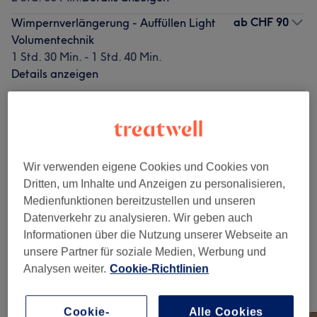
ab
CHF 90
Wimpernverlängerung - Auffüllen Light
Volumentechnik
1 Std. 30 Min. - 1 Std. 40 Min.
Details anzeigen
ab
CHF 100
Wimpernverlängerung - Auffüllen
Russian Volumentechnik
1 Std. 30 Min. - 1 Std. 40 Min.
Details anzeigen
Wir verwenden eigene Cookies und Cookies von
Dritten, um Inhalte und Anzeigen zu personalisieren,
Alle Services
Medienfunktionen bereitzustellen und unseren
Datenverkehr zu analysieren. Wir geben auch
Informationen über die Nutzung unserer Webseite an
Wimpernverlängerungen
(
6
)
ab CHF 70
unsere Partner für soziale Medien, Werbung und
Analysen weiter.
Cookie-Richtlinien
Unsere Arbeit
Bild anklicken für weitere Details
Cookie-
Alle Cookies