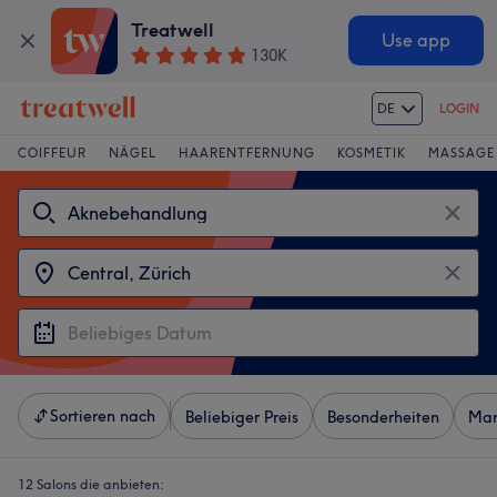
Treatwell
Use app
130K
DE
LOGIN
COIFFEUR
NÄGEL
HAARENTFERNUNG
KOSMETIK
MASSAGE
Sortieren nach
Beliebiger Preis
Besonderheiten
Mar
12 Salons die anbieten: