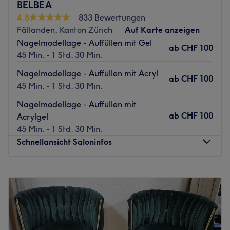
BELBEA
Nächste öffentliche Verkehrsmittel:
4.8
833 Bewertungen
Fällanden, Kanton Zürich
Auf Karte anzeigen
In nur wenigen Schritten erreichst du die Bus- und S-
Nagelmodellage - Auffüllen mit Gel
Bahnhaltestelle Effretikon.
ab
CHF 100
45 Min. - 1 Std. 30 Min.
Das Team:
Nagelmodellage - Auffüllen mit Acryl
Kaum über die Türschwelle getreten, empfängt dich
ab
CHF 100
45 Min. - 1 Std. 30 Min.
Inhaberin Alessia herzlich. Hier wird alles daran gesetzt,
dass du dich wohlfühlst und den Salon glücklich und
Nagelmodellage - Auffüllen mit
zufrieden wieder verlässt. Hier wird Deutsch und
ab
CHF 100
Acrylgel
Italienisch gesprochen.
45 Min. - 1 Std. 30 Min.
Schnellansicht Saloninfos
Was uns an dem Salon gefällt:
Atmosphäre: Schick, modern, offen.
Expertise: Nagelmodellage, Mani- und Pedicure.
Montag
09:00
–
20:00
Extras: Kostenloses WLAN, kostenlose Getränke.
Dienstag
09:00
–
20:00
Mittwoch
09:00
–
20:00
Zurück zur Salonansicht
Donnerstag
09:00
–
20:00
Freitag
09:00
–
20:00