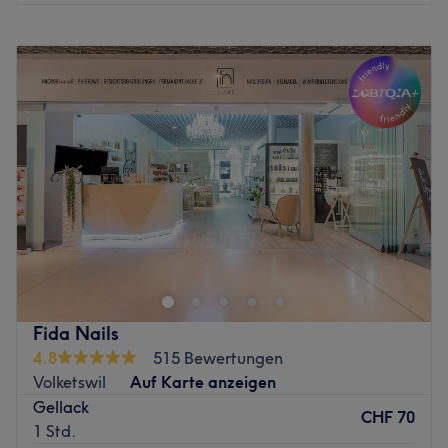
Extras: Es gibt kostenfreie Getränke.
Montag
09:00
–
19:00
Zurück zur Salonansicht
Dienstag
09:00
–
19:00
Mittwoch
09:00
–
19:00
Donnerstag
09:00
–
19:00
Freitag
09:00
–
19:00
Samstag
09:00
–
17:00
Sonntag
Geschlossen
Egal ob klassische Maniküre oder ausgefallene
Nageldesigns – bei EMI Nails & Beauty am Marktplatz 5
werden deine Nägel zum echten Hingucker. Buche dir
dafür deinen Wunschtermin doch ganz einfach und
superschnell online oder per App mit nur wenigen Klicks
Fida Nails
über Treatwell!
4.8
515 Bewertungen
Volketswil
Auf Karte anzeigen
Die 14-jährige Erfahrung, Leidenschaft und Liebe zum
Gellack
Job versprechen eine lange Haltbarkeit und perfekte
CHF 70
1 Std.
Ergebnisse. Hier bekommst du eine 2-wöchige Garantie