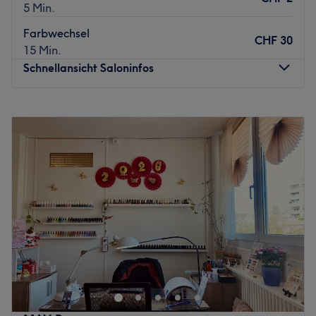
5 Min.
Farbwechsel
CHF 30
15 Min.
Schnellansicht Saloninfos
Montag
09:00
–
19:00
Dienstag
09:00
–
19:00
Mittwoch
09:00
–
19:00
Donnerstag
09:00
–
19:00
Freitag
09:00
–
19:00
Samstag
09:00
–
17:00
Sonntag
Geschlossen
Der Salon Dan Nails and Beauty in Zürich, Kreis 11 bietet
seinen KundInnen perfektionierte Manicure und Pedicure
für gepflegte Hände und Füsse an. Auch für ausgefallene
Designs und Nagelmodellagen bist du hier an der
richtigen Adresse.