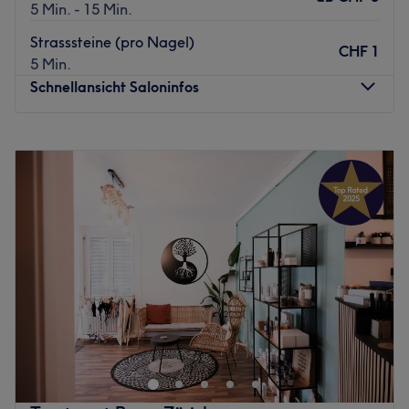
Zurück zur Salonansicht
5 Min. - 15 Min.
Strasssteine (pro Nagel)
CHF 1
5 Min.
Schnellansicht Saloninfos
Montag
09:00
–
20:00
Dienstag
09:00
–
20:00
Mittwoch
09:00
–
20:00
Donnerstag
09:00
–
20:00
Freitag
09:00
–
20:00
Samstag
09:00
–
18:00
Sonntag
10:00
–
18:00
Bei New York Spa Pediküre & Nails werden deine Nägel
wunderschön modelliert, designt und auf Zack gebracht!
Gäste von New York Spa Pediküre & Nails schätzen die
zuverlässige Kompetenz des Teams, das sämtliche Nägel
gekonnt auf Hochglanz poliert!