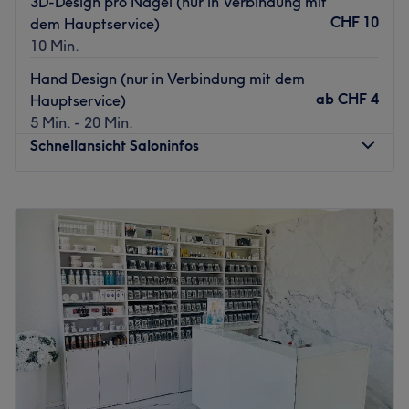
3D-Design pro Nagel (nur in Verbindung mit
Durch ständige Weiterbildung wird hier immer mit den
CHF 10
dem Hauptservice)
besten Methoden gearbeitet.
10 Min.
Was uns an dem Salon gefällt:
Hand Design (nur in Verbindung mit dem
Atmosphäre: Modern, neu
ab
CHF 4
Hauptservice)
Expertise: Dauerhafte Haarentfernung.
5 Min. - 20 Min.
Produkte und Produktmarken: Diodenlaser.
Schnellansicht Saloninfos
Extras: Es werden kostenlose Getränke angeboten.
Zurück zur Salonansicht
Montag
09:30
–
19:30
Dienstag
09:30
–
19:30
Mittwoch
09:30
–
19:30
Donnerstag
09:30
–
19:30
Freitag
09:30
–
19:30
Samstag
09:00
–
18:00
Sonntag
Geschlossen
Wenn du auf der Suche nach einer professionellen
Maniküre, einem makellosen Gel-System oder