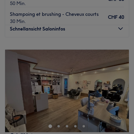
50 Min.
Shampoing et brushing - Cheveux courts
CHF 40
30 Min.
Schnellansicht Saloninfos
Montag
Geschlossen
Dienstag
09:00
–
18:00
Mittwoch
09:00
–
18:00
Donnerstag
09:00
–
18:00
Freitag
09:00
–
18:30
Samstag
08:00
–
14:00
Sonntag
Geschlossen
Zurück zur Salonansicht