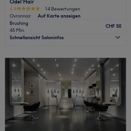
Odel’Hair
4.9
14 Bewertungen
Ovronnaz
Auf Karte anzeigen
Brushing
CHF 50
45 Min.
Schnellansicht Saloninfos
Montag
Geschlossen
Dienstag
09:00
–
18:00
Mittwoch
09:00
–
18:00
Donnerstag
09:00
–
18:00
Freitag
09:00
–
18:00
Samstag
09:00
–
14:00
Sonntag
Geschlossen
Bienvenue chez Odel’Hair, un salon emblématique de
Veysonnaz qui entame aujourd’hui une nouvelle histoire.
Je m’appelle Odelia, j’ai 20 ans, et j’ai repris ce salon