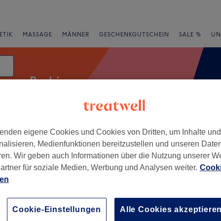
ETIK
MASSAGE
MÄNNER
GESCHENKGUTSCHEIN
SALE %
UN
Barbiere
enden eigene Cookies und Cookies von Dritten, um Inhalte un
rheiten
Marken
Salons
Expressangebote
Bewertung
nalisieren, Medienfunktionen bereitzustellen und unseren Date
ren. Wir geben auch Informationen über die Nutzung unserer W
artner für soziale Medien, Werbung und Analysen weiter.
Cooki
 Basel
ien
+
OOMING
71 Bewertungen
−
Cookie-Einstellungen
Alle Cookies akzeptiere
e, Basel