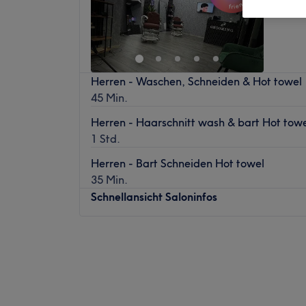
Herren - Waschen, Schneiden & Hot towel
45 Min.
Herren - Haarschnitt wash & bart Hot tow
1 Std.
Herren - Bart Schneiden Hot towel
35 Min.
Schnellansicht Saloninfos
Montag
10:00
–
19:00
Dienstag
10:00
–
19:00
Mittwoch
10:00
–
19:00
Donnerstag
10:00
–
19:00
Freitag
10:00
–
20:00