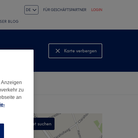
DE
FÜR GESCHÄFTSPARTNER
LOGIN
SER BLOG
Karte verbergen
Karte anzeigen
d Anzeigen
nverkehr zu
ebseite an
e-
In diesem Gebiet suchen
n
,