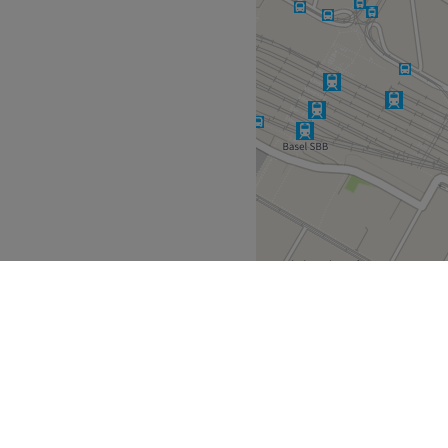
e Ergebnisse, saubere
du dich vom ersten Moment
onell.
.
rew.
eundlich, kostenfreie
plätze.
Zurück zur Salonansicht
t
Basel
Grossbasel
>
>
>