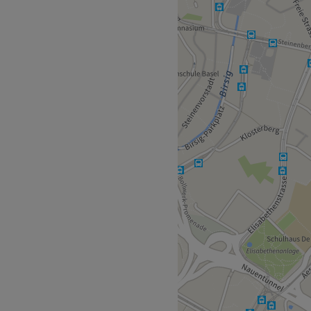
 im Herzen von Basel. Hier
eitgemäße Styles aufeinander
ness-Cut, individuell auf
et eine professionelle
Towel-Ritual. Bei
ein Premium-Grooming-
punkt.
ung liegt nur drei
, Gespür für Trends und
t für sein Handwerk sorgt er
yp, Stil und Alltag