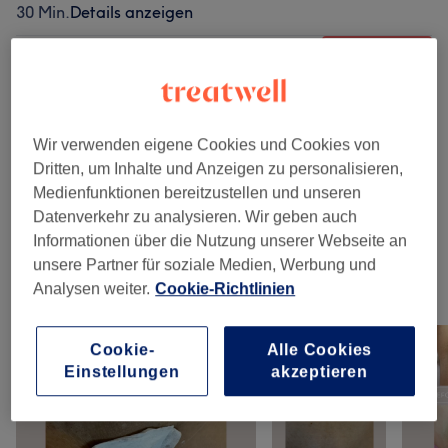
30 Min.
Details anzeigen
CHF 40
Dauerhafte Haarentfernung -
Auswählen
Bauch
20 Min.
Details anzeigen
Wir verwenden eigene Cookies und Cookies von
Alle Services
Dritten, um Inhalte und Anzeigen zu personalisieren,
Medienfunktionen bereitzustellen und unseren
Datenverkehr zu analysieren. Wir geben auch
Dauerhafte Haarentfernung
(
18
)
ab CHF 30
Informationen über die Nutzung unserer Webseite an
unsere Partner für soziale Medien, Werbung und
Analysen weiter.
Cookie-Richtlinien
Unsere Arbeit
Bild anklicken für weitere Details
Cookie-
Alle Cookies
Einstellungen
akzeptieren