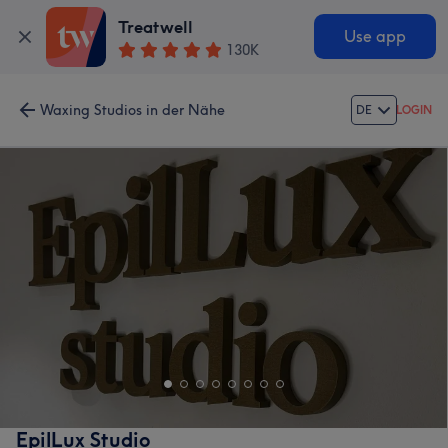
Treatwell
Use app
130K
Waxing Studios in der Nähe
DE
LOGIN
EpilLux Studio