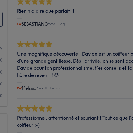
Rien n'a dire que parfait !!!
SEBASTIANO
•
vor 1 Tag
89
Une magnifique découverte ! Davide est un coiffeur p
0
d'une grande gentillesse. Dès l'arrivée, on se sent acc
Davide pour ton professionnalisme, t'es conseils et t
0
hâte de revenir ! 😊
0
Melissa
•
vor 10 Tagen
0
Professionnel, attentionné et souriant ! Tout ce que
coiffeur :-)