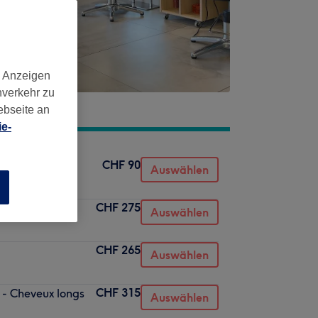
d Anzeigen
nverkehr zu
ebseite an
e-
CHF 90
s
Auswählen
n
CHF 275
ux mi-longs
Auswählen
CHF 265
Auswählen
CHF 315
 - Cheveux longs
Auswählen