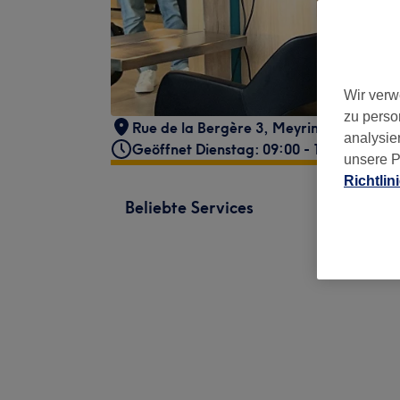
Wir verw
zu perso
Rue de la Bergère 3
,
Meyrin
,
1217
analysie
Geöffnet Dienstag: 09:00 - 18:30
unsere P
Richtlin
Beliebte Services