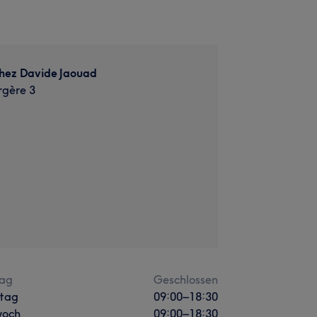
chez Davide Jaouad
rgère 3
ag
Geschlossen
stag
09:00
–
18:30
woch
09:00
–
18:30