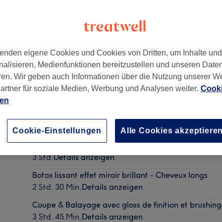
enden eigene Cookies und Cookies von Dritten, um Inhalte un
nalisieren, Medienfunktionen bereitzustellen und unseren Date
ren. Wir geben auch Informationen über die Nutzung unserer W
artner für soziale Medien, Werbung und Analysen weiter.
Cooki
ien
Shampooing + Coupe + Brushing - Cheveux mi-long
1 Std.
Details anzeigen
Cookie-Einstellungen
Alle Cookies akzeptiere
Tie & Dye avec gloss de finition et brushing - Cheve
3 Std.
Details anzeigen
Botox lissant effet miroir brillant - Cheveux longs
2 Std. 30 Min.
Details anzeigen
Coupe & Balayage avec gloss de finition et brushing
3 Std. 45 Min.
Details anzeigen