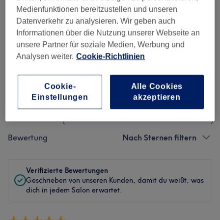
Medienfunktionen bereitzustellen und unseren
Sauberkeit
Datenverkehr zu analysieren. Wir geben auch
Informationen über die Nutzung unserer Webseite an
Service
unsere Partner für soziale Medien, Werbung und
Analysen weiter.
Cookie-Richtlinien
Bewertungen filtern
Cookie-
Alle Cookies
Einstellungen
akzeptieren
Behandlung
Alle Bewertungen
Bewertung
Nach Sternen filtern
Verifizierte Bewertungen
Geschrieben von unseren Kunden, damit du weißt, was
dich in jedem Salon erwartet.