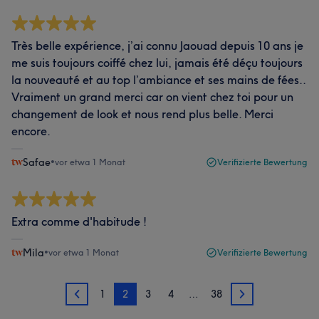
Très belle expérience, j’ai connu Jaouad depuis 10 ans je
me suis toujours coiffé chez lui, jamais été déçu toujours
la nouveauté et au top l’ambiance et ses mains de fées..
Vraiment un grand merci car on vient chez toi pour un
changement de look et nous rend plus belle. Merci
encore.
Safae
•
vor etwa 1 Monat
Verifizierte Bewertung
Extra comme d'habitude !
Mila
•
vor etwa 1 Monat
Verifizierte Bewertung
1
2
3
4
…
38
1
3