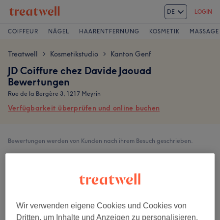
DE
LOGIN
COIFFEUR
NÄGEL
HAARENTFERNUNG
KOSMETIK
MASSAGE
Treatwell
Kosmetikstudio
Kanton Genf
>
>
JD Coiffure chez Davide Jaouad
Bewertungen
Rue de la Bergère 3, 1217 Meyrin
Verfügbarkeit überprüfen und online buchen
Bewertungen werden von Kunden nach ihrem Besuch geschrieben.
5.0
224 Bewertungen
Wir verwenden eigene Cookies und Cookies von
Ambiente
Dritten, um Inhalte und Anzeigen zu personalisieren,