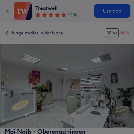
Treatwell
Use app
130K
Nagelstudios in der Nähe
DE
LOGIN
Mai Nails - Oberengstringen