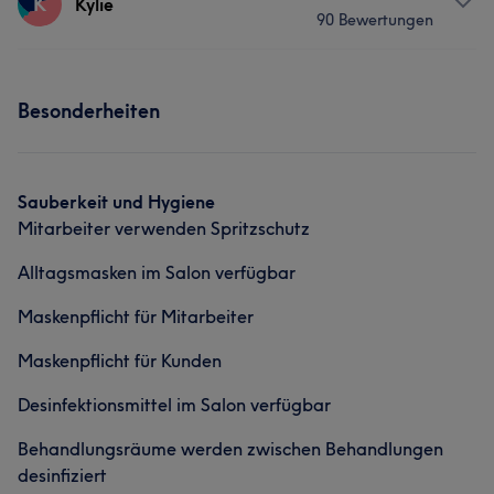
K
Kylie
Portfolio
90 Bewertungen
Nägel
Services
Besonderheiten
Nägel
Gesicht
Portfolio
Sauberkeit und Hygiene
Mitarbeiter verwenden Spritzschutz
Alltagsmasken im Salon verfügbar
Maskenpflicht für Mitarbeiter
Maskenpflicht für Kunden
Desinfektionsmittel im Salon verfügbar
Behandlungsräume werden zwischen Behandlungen
desinfiziert