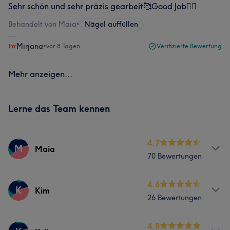
Sehr schön und sehr präzis gearbeit🥰Good Job👍🏻
Behandelt von Maia
•
Nägel auffüllen
Mirjana
•
vor 8 Tagen
Verifizierte Bewertung
Mehr anzeigen...
Lerne das Team kennen
4.7
M
Maia
70 Bewertungen
Services
4.6
K
Kim
26 Bewertungen
Nägel
Services
4.8