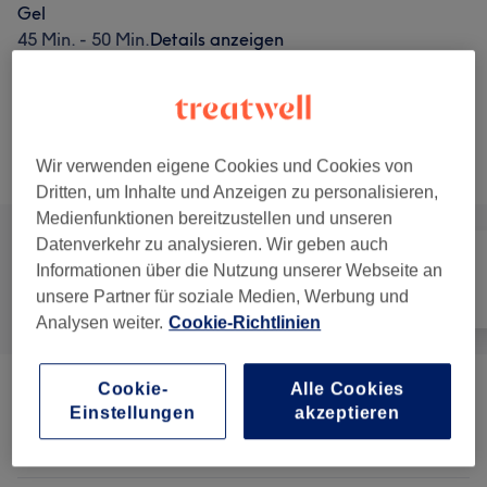
Gel
45 Min. - 50 Min.
Details anzeigen
ab
CHF 70
Nagelmodellage - Auffüllen mit Acryl/Gel
40 Min. - 50 Min.
Details anzeigen
Wir verwenden eigene Cookies und Cookies von
Alle Services
Dritten, um Inhalte und Anzeigen zu personalisieren,
Medienfunktionen bereitzustellen und unseren
Datenverkehr zu analysieren. Wir geben auch
Informationen über die Nutzung unserer Webseite an
unsere Partner für soziale Medien, Werbung und
Alle
Nägel
Gesicht
Analysen weiter.
Cookie-Richtlinien
Cookie-
Alle Cookies
Manicure & Pedicure
(
6
)
ab CHF 10
Einstellungen
akzeptieren
Nagelmodellage
(
17
)
ab CHF 3