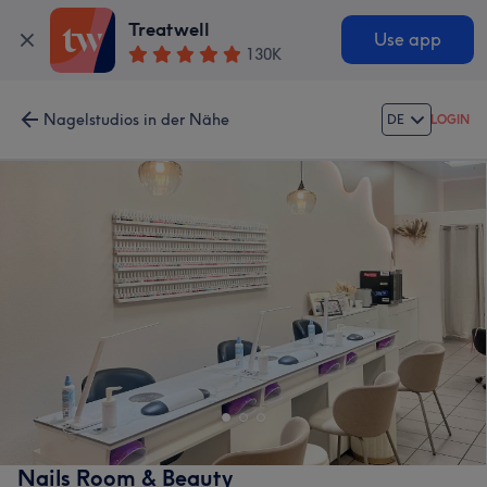
Treatwell
Use app
130K
Nagelstudios in der Nähe
DE
LOGIN
Nails Room & Beauty