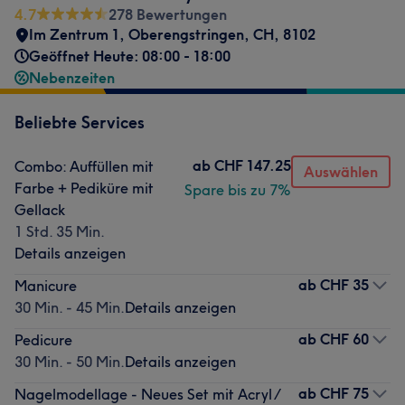
4.7
278 Bewertungen
Im Zentrum 1
,
Oberengstringen
,
CH
,
8102
Geöffnet Heute: 08:00 - 18:00
Nebenzeiten
Beliebte Services
ab
CHF 147.25
Combo: Auffüllen mit
Auswählen
Farbe + Pediküre mit
Spare bis zu 7%
Gellack
1 Std. 35 Min.
Details anzeigen
ab
CHF 35
Manicure
30 Min. - 45 Min.
Details anzeigen
ab
CHF 60
Pedicure
30 Min. - 50 Min.
Details anzeigen
ab
CHF 75
Nagelmodellage - Neues Set mit Acryl /