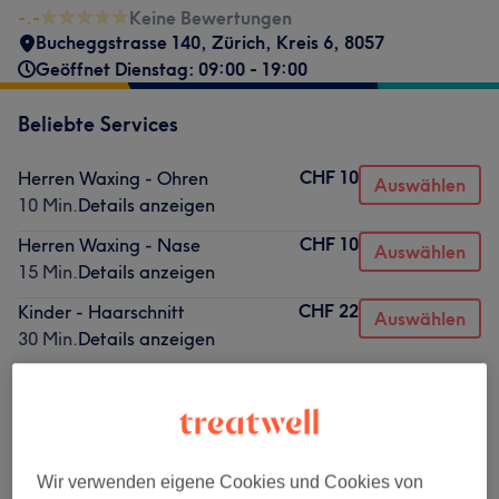
-.-
Keine Bewertungen
Bucheggstrasse 140
,
Zürich, Kreis 6
,
8057
Geöffnet Dienstag: 09:00 - 19:00
Beliebte Services
CHF 10
Herren Waxing - Ohren
Auswählen
10 Min.
Details anzeigen
CHF 10
Herren Waxing - Nase
Auswählen
15 Min.
Details anzeigen
CHF 22
Kinder - Haarschnitt
Auswählen
30 Min.
Details anzeigen
CHF 26
Herren - Rasur
Auswählen
15 Min.
Details anzeigen
CHF 32
Herren - Haarschnitt
Auswählen
20 Min.
Details anzeigen
Wir verwenden eigene Cookies und Cookies von