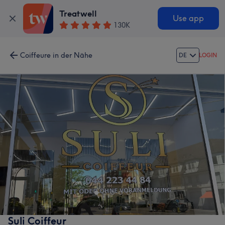
Treatwell
Use app
130K
Coiffeure in der Nähe
DE
LOGIN
Suli Coiffeur