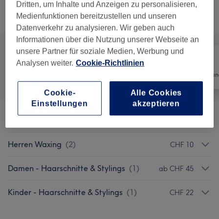
Dritten, um Inhalte und Anzeigen zu personalisieren,
Medienfunktionen bereitzustellen und unseren
Alle Services
Datenverkehr zu analysieren. Wir geben auch
Informationen über die Nutzung unserer Webseite an
unsere Partner für soziale Medien, Werbung und
Analysen weiter.
Cookie-Richtlinien
Alle
Coiffeur
Haarentfernun
Cookie-
Alle Cookies
Einstellungen
akzeptieren
Herren - Haarschnitte & Stylings
(
9
)
ab CHF 26
Herren Waxing
(
2
)
CHF 10
Damen - Haarschnitte & Stylings
(
1
)
ab CHF 45
Kinder - Haarschnitte & Stylings
(
1
)
CHF 22