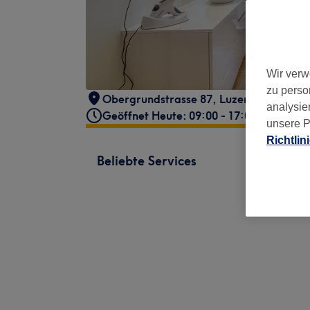
Wir verw
zu perso
Obergrundstrasse 87
,
Luzern
,
6005
analysie
Geöffnet Heute: 09:00 - 17:00
unsere P
Richtlin
Beliebte Services