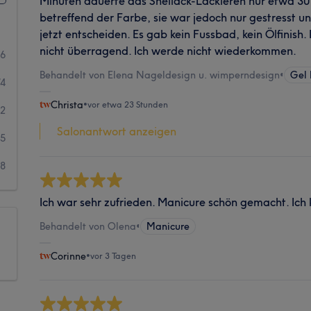
Minuten dauerte das Shellack-Lackieren nur etwa 30 
betreffend der Farbe, sie war jedoch nur gestresst un
jetzt entscheiden. Es gab kein Fussbad, kein Ölfinish.
nicht überragend. Ich werde nicht wiederkommen.
36
Behandelt von Elena Nageldesign u. wimperndesign
•
Gel 
74
Christa
•
vor etwa 23 Stunden
42
Salonantwort anzeigen
15
8
Ich war sehr zufrieden. Manicure schön gemacht. Ic
Behandelt von Olena
•
Manicure
Corinne
•
vor 3 Tagen