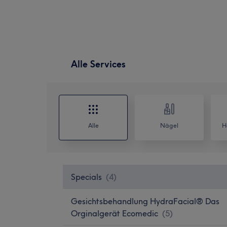
Alle Services
Alle
Nägel
H
Specials
(
4
)
Gesichtsbehandlung HydraFacial® Das
Orginalgerät Ecomedic
(
5
)