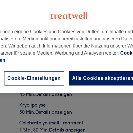
enden eigene Cookies und Cookies von Dritten, um Inhalte un
nalisieren, Medienfunktionen bereitzustellen und unseren Date
ren. Wir geben auch Informationen über die Nutzung unserer W
artner für soziale Medien, Werbung und Analysen weiter.
Cooki
ien
Damen Waxing - Bikini
30 Min.
Details anzeigen
Cookie-Einstellungen
Alle Cookies akzeptiere
Wimpern & Augenbrauen färben (Refectocil)
45 Min.
Details anzeigen
Kryolipolyse
50 Min.
Details anzeigen
Celebrate yourself Treatment
1 Std. 30 Min.
Details anzeigen