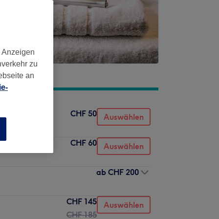
d Anzeigen
nverkehr zu
ebseite an
e-
CHF 50
Auswählen
n
CHF 60
Auswählen
ab
CHF 200
CHF 145
Auswählen
CHF 185