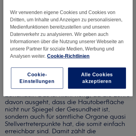
Wir verwenden eigene Cookies und Cookies von
Manche sagen, man müsse nur daran
Dritten, um Inhalte und Anzeigen zu personalisieren,
glauben, damit sie wirkt. Andere schwören
Medienfunktionen bereitzustellen und unseren
darauf, obwohl sie vor ihrer ersten
Datenverkehr zu analysieren. Wir geben auch
Behandlung nie daran geglaubt hätten.
Informationen über die Nutzung unserer Webseite an
Die Reflexzonen-Massage scheidet die
unsere Partner für soziale Medien, Werbung und
Geister. Dabei lässt sie sich in mehreren
Analysen weiter.
Cookie-Richtlinien
traditionellen Behandlungsriten teilweise
über viele Jahrhunderte in ähnlicher Form
zurückverfolgen. Vergleichbar mit der
Cookie-
Alle Cookies
Akupunktur, werden von Schmerzen oder
Einstellungen
akzeptieren
Leiden betroffene Organe nicht direkt
behandelt. Das ist nicht nötig, da die Lehre
davon ausgeht, dass die Hautoberfläche
nicht nur Spiegel der Gesundheit ist,
sondern auch für sämtliche Organe quasi
Stellvertreterpunkte hat, die somit einfach
erreichbar sind. Damit zählt die